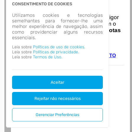
CONSENTIMENTO DE COOKIES
Nota Nacional
Utilizamos cookies e tecnologias
I
niciando em
01/01/2026
entra em vigor
semelhantes para fornecer-lhe uma
a obrigatoriedade de integração com o
melhor experiência de navegação, assim
Ambiente de Dados Nacional das
Notas
como providenciar alguns recursos
de Serviço Eletrônicas
com isso
essenciais.
entraram em vigor
novas regras,
Leia sobre
Políticas de uso de cookies.
acesse o link abaixo e saiba mais.
Leia sobre
Políticas de privacidade.
Autoatendimento - MUNICIPIO DE JACINTO
Leia sobre
Termos de Uso.
MACHADO
Aceitar
Rejeitar não necessários
Gerenciar Preferências