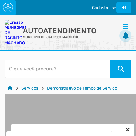
Cadastre-se
AUTOATENDIMENTO
MUNICIPIO DE JACINTO MACHADO
ACESSO RÁPIDO
O que você procura?
Acessibilidade
Cidadão
Serviços
Demonstrativo de Tempo de Serviço
Transparência