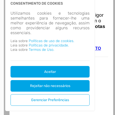
CONSENTIMENTO DE COOKIES
Nota Nacional
Utilizamos cookies e tecnologias
I
niciando em
01/01/2026
entra em vigor
semelhantes para fornecer-lhe uma
a obrigatoriedade de integração com o
melhor experiência de navegação, assim
Ambiente de Dados Nacional das
Notas
como providenciar alguns recursos
de Serviço Eletrônicas
com isso
essenciais.
entraram em vigor
novas regras,
Leia sobre
Políticas de uso de cookies.
acesse o link abaixo e saiba mais.
Leia sobre
Políticas de privacidade.
Autoatendimento - MUNICIPIO DE JACINTO
Leia sobre
Termos de Uso.
MACHADO
Aceitar
Rejeitar não necessários
Gerenciar Preferências