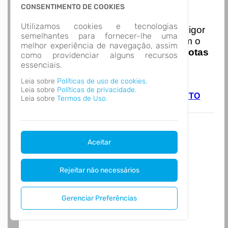
CONSENTIMENTO DE COOKIES
Nota Nacional
Utilizamos cookies e tecnologias
I
niciando em
01/01/2026
entra em vigor
semelhantes para fornecer-lhe uma
a obrigatoriedade de integração com o
melhor experiência de navegação, assim
Ambiente de Dados Nacional das
Notas
como providenciar alguns recursos
de Serviço Eletrônicas
com isso
essenciais.
entraram em vigor
novas regras,
Leia sobre
Políticas de uso de cookies.
acesse o link abaixo e saiba mais.
Leia sobre
Políticas de privacidade.
Autoatendimento - MUNICIPIO DE JACINTO
Leia sobre
Termos de Uso.
MACHADO
Aceitar
Rejeitar não necessários
Gerenciar Preferências