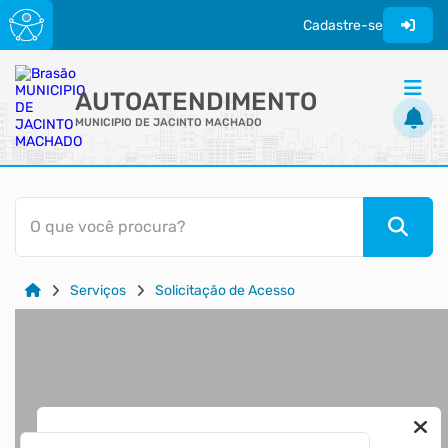
Cadastre-se
AUTOATENDIMENTO
MUNICIPIO DE JACINTO MACHADO
ACESSO RÁPIDO
O que você procura?
Acessibilidade
Cidadão
Serviços
Solicitação de Acesso
Transparência