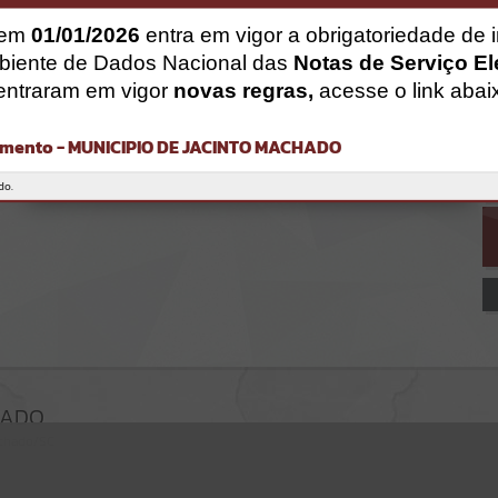
Gerenciamento do Sistema
CÓDIGO DA MENSAGEM:
EST-000040
 em
01/01/2026
entra em vigor a obrigatoriedade de 
Ocorreu um erro de script:
biente de Dados Nacional das
Notas de Serviço El
Uncaught SyntaxError: Unexpected token '('
entraram em vigor
novas regras,
acesse o link abai
https://jacintomachado.atende.net/cidadao/pagina/static/bundle/wp
o_index_2_base_l2_portal_editores_sync_8561ff93b515c0349ff614bb
f6749b96.js?v=080a47ac:47
mento - MUNICIPIO DE JACINTO MACHADO
Verificar Mais Detalhes
OK
do.
HADO
achado/SC