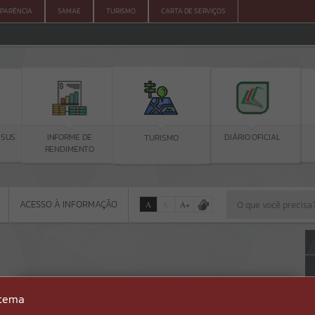
PARÊNCIA
SAMAE
TURISMO
CARTA DE SERVIÇOS
 SUS
INFORME DE
DIÁRIO OFICIAL
TURISMO
RENDIMENTO
ACESSO À INFORMAÇÃO
A
A
-
A
+
ACESSO À INFORMAÇÃO
Por favor, aguarde...
Erro
stema
SISTEMA