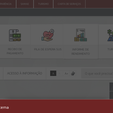
PARÊNCIA
SAMAE
TURISMO
CARTA DE SERVIÇOS
BO DE
FILA DE ESPERA SUS
TURISMO
INFORME DE
MENTO
RENDIMENTO
ACESSO À INFORMAÇÃO
A
A
-
A
+
ACESSO À INFORMAÇÃO
Por favor, aguarde...
Erro
stema
SISTEMA