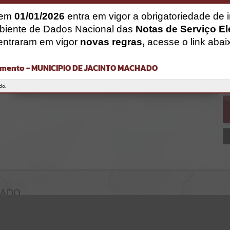
Gerenciamento do Sistema
CÓDIGO DA MENSAGEM:
EST-000040
 em
01/01/2026
entra em vigor a obrigatoriedade de 
Ocorreu um erro de script:
biente de Dados Nacional das
Notas de Serviço El
Uncaught SyntaxError: Unexpected token '('
entraram em vigor
novas regras,
acesse o link abai
https://jacintomachado.atende.net/cidadao/pagina/static/bundle/wp
o_index_2_base_l2_portal_editores_sync_8561ff93b515c0349ff614bb
f6749b96.js?v=080a47ac:47
mento - MUNICIPIO DE JACINTO MACHADO
Verificar Mais Detalhes
OK
do.
HADO
achado/SC