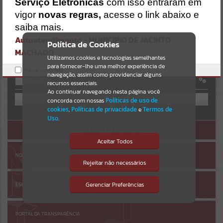
Uncaught SyntaxError: Unexpected token '('
Serviço Eletrônicas
com isso entraram em
https://jacintomachado.atende.net/cidadao/pagina/static/bundle/w
Resultados para
""
vigor
novas regras,
acesse o link abaixo e
po_index_2_base_l2_portal_editores_sync_8561ff93b515c0349ff614
AUTOATENDIMENTO
bbf6749b96.js?v=080a47ac:47
saiba mais.
Verificar Mais Detalhes
Autoatendimento - MUNICIPIO DE JACINTO
Portais
Política de Cookies
MACHADO
OK
Utilizamos cookies e tecnologias semelhantes
Por favor, aguarde...
para fornecer-lhe uma melhor experiência de
Marcar como lido.
navegação, assim como providenciar alguns
Entrar
NOTÍCIAS
recursos essenciais.
OU
Ao continuar navegando nesta página você
concorda com nossas
Políticas de uso de
Por favor, aguarde...
cookies
,
Políticas de privacidade
e
Termos de
Cadastre-se
|
Recuperar Senha
Uso
.
ACESSAR SEM LOGIN
SUBPORTAIS
Aceitar Todos
NOTA FISCAL ELETRÔNICA
Por favor, aguarde...
Rejeitar não necessários
Isto significa que diversos recursos
providenciados poderão não estar
disponíveis.
Gerenciar Preferências
ESCRITA FISCAL
SERVIÇOS
Por favor, aguarde...
PORTAL DA TRANSPARÊNCIA