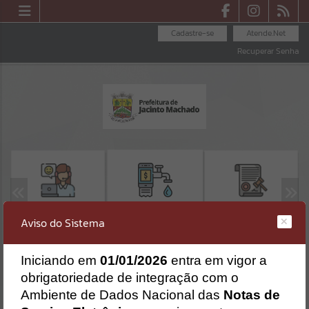
Cadastre-se
Atende.Net
Recuperar Senha
OUVIDORIA
LICITAÇÕES
SEGUNDA VIA -
Aviso do Sistema
SAMAE
Erro
I
niciando em
01/01/2026
entra em vigor a
SISTEMA
Gerenciamento do Sistema
obrigatoriedade de integração com o
CÓDIGO DA MENSAGEM:
EST-000040
Ambiente de Dados Nacional das
Notas de
Ocorreu um erro de script: