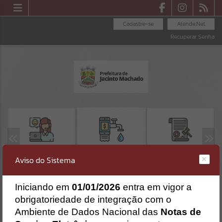
Cadastre-se
Atende.Net
Recuperar Senha
OUVIDORIA
LICITAÇÕES
SEGUNDA VIA -
Aviso do Sistema
SAMAE
Erro
I
niciando em
01/01/2026
entra em vigor a
SISTEMA
Gerenciamento do Sistema
obrigatoriedade de integração com o
CÓDIGO DA MENSAGEM:
EST-000040
Ambiente de Dados Nacional das
Notas de
Ocorreu um erro de script: