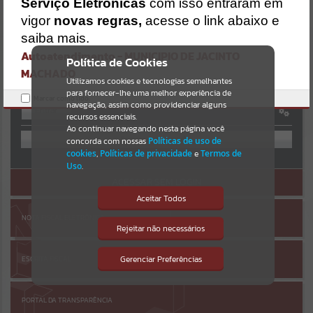
Uncaught SyntaxError: Unexpected token '('
Serviço Eletrônicas
com isso entraram em
https://jacintomachado.atende.net/cidadao/pagina/static/bundle/w
Resultados para
""
vigor
novas regras,
acesse o link abaixo e
po_index_2_base_l2_portal_editores_sync_8561ff93b515c0349ff614
AUTOATENDIMENTO
bbf6749b96.js?v=080a47ac:47
saiba mais.
Verificar Mais Detalhes
Autoatendimento - MUNICIPIO DE JACINTO
Portais
Política de Cookies
MACHADO
OK
Utilizamos cookies e tecnologias semelhantes
Por favor, aguarde...
para fornecer-lhe uma melhor experiência de
Marcar como lido.
navegação, assim como providenciar alguns
Entrar
NOTÍCIAS
recursos essenciais.
OU
Ao continuar navegando nesta página você
concorda com nossas
Políticas de uso de
Por favor, aguarde...
cookies
,
Políticas de privacidade
e
Termos de
Cadastre-se
|
Recuperar Senha
Uso
.
ACESSAR SEM LOGIN
SUBPORTAIS
Aceitar Todos
NOTA FISCAL ELETRÔNICA
Por favor, aguarde...
Rejeitar não necessários
Isto significa que diversos recursos
providenciados poderão não estar
disponíveis.
Gerenciar Preferências
ESCRITA FISCAL
SERVIÇOS
Por favor, aguarde...
PORTAL DA TRANSPARÊNCIA