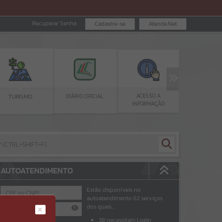
Recuperar Senha
Cadastre-se
Atende.Net
EDUCAÇÃO
ACESSO A
DIÁRIO OFICIAL
ISMO
INFORMAÇÃO
AUTOATENDIMENTO
Estão disponíveis no
autoatendimento
62
serviços
dos quais...
38
necessitam Login