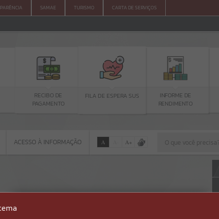
PARÊNCIA
SAMAE
TURISMO
CARTA DE SERVIÇOS
RECIBO DE
TUR
FILA DE ESPERA SUS
INFORME DE
PAGAMENTO
RENDIMENTO
ACESSO À INFORMAÇÃO
A
A
-
A
+
ACESSO À INFORMAÇÃO
Por favor, aguarde...
Erro
stema
SISTEMA