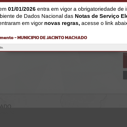
Gerenciamento do Sistema
CÓDIGO DA MENSAGEM:
EST-000040
 em
01/01/2026
entra em vigor a obrigatoriedade de 
Ocorreu um erro de script:
biente de Dados Nacional das
Notas de Serviço El
Uncaught SyntaxError: Unexpected token '('
entraram em vigor
novas regras,
acesse o link abai
https://jacintomachado.atende.net/cidadao/pagina/static/bundle/wp
o_index_2_base_l2_portal_editores_sync_8561ff93b515c0349ff614bb
f6749b96.js?v=080a47ac:47
mento - MUNICIPIO DE JACINTO MACHADO
Verificar Mais Detalhes
OK
do.
HADO
achado/SC