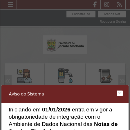
Cadastre-se
Atende.Net
Recuperar Senha
OUVIDORIA
LICITAÇÕES
SEGUNDA VIA -
Aviso do Sistema
SAMAE
Erro
I
niciando em
01/01/2026
entra em vigor a
SISTEMA
Gerenciamento do Sistema
obrigatoriedade de integração com o
CÓDIGO DA MENSAGEM:
EST-000040
Ambiente de Dados Nacional das
Notas de
Ocorreu um erro de script: