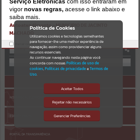
Uncaught SyntaxError: Unexpected token '('
Serviço Eletrônicas
com isso entraram em
https://jacintomachado.atende.net/cidadao/pagina/static/bundle/w
Resultados para
""
vigor
novas regras,
acesse o link abaixo e
po_index_2_base_l2_portal_editores_sync_8561ff93b515c0349ff614
AUTOATENDIMENTO
bbf6749b96.js?v=080a47ac:47
saiba mais.
Verificar Mais Detalhes
Autoatendimento - MUNICIPIO DE JACINTO
Portais
Política de Cookies
MACHADO
OK
Utilizamos cookies e tecnologias semelhantes
Por favor, aguarde...
para fornecer-lhe uma melhor experiência de
Marcar como lido.
navegação, assim como providenciar alguns
Entrar
NOTÍCIAS
recursos essenciais.
OU
Ao continuar navegando nesta página você
concorda com nossas
Políticas de uso de
Por favor, aguarde...
cookies
,
Políticas de privacidade
e
Termos de
Cadastre-se
|
Recuperar Senha
Uso
.
ACESSAR SEM LOGIN
SUBPORTAIS
Aceitar Todos
NOTA FISCAL ELETRÔNICA
Por favor, aguarde...
Rejeitar não necessários
Isto significa que diversos recursos
providenciados poderão não estar
disponíveis.
Gerenciar Preferências
ESCRITA FISCAL
SERVIÇOS
Por favor, aguarde...
PORTAL DA TRANSPARÊNCIA