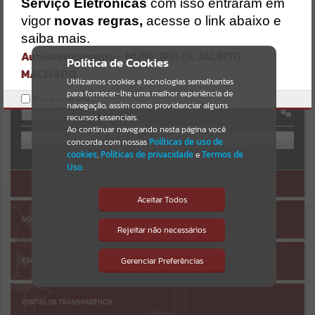
Uncaught SyntaxError: Unexpected token '('
Serviço Eletrônicas
com isso entraram em
https://jacintomachado.atende.net/cidadao/pagina/static/bundle/w
Resultados para
""
vigor
novas regras,
acesse o link abaixo e
po_index_2_base_l2_portal_editores_sync_8561ff93b515c0349ff614
AUTOATENDIMENTO
bbf6749b96.js?v=080a47ac:47
saiba mais.
Verificar Mais Detalhes
Autoatendimento - MUNICIPIO DE JACINTO
Portais
Política de Cookies
MACHADO
OK
Utilizamos cookies e tecnologias semelhantes
Por favor, aguarde...
para fornecer-lhe uma melhor experiência de
Marcar como lido.
navegação, assim como providenciar alguns
Entrar
NOTÍCIAS
recursos essenciais.
OU
Ao continuar navegando nesta página você
concorda com nossas
Políticas de uso de
Por favor, aguarde...
cookies
,
Políticas de privacidade
e
Termos de
Cadastre-se
|
Recuperar Senha
Uso
.
ACESSAR SEM LOGIN
SUBPORTAIS
Aceitar Todos
NOTA FISCAL ELETRÔNICA
Por favor, aguarde...
Rejeitar não necessários
Isto significa que diversos recursos
providenciados poderão não estar
disponíveis.
Gerenciar Preferências
ESCRITA FISCAL
SERVIÇOS
Por favor, aguarde...
PORTAL DA TRANSPARÊNCIA