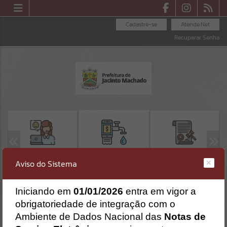
Cadastre-se
Atende.Net
Recuperar Senha
OUVIDORIA
LICITAÇÕES
SEGUNDA VIA -
Aviso do Sistema
SAMAE
Erro
I
niciando em
01/01/2026
entra em vigor a
SISTEMA
Gerenciamento do Sistema
obrigatoriedade de integração com o
CÓDIGO DA MENSAGEM:
EST-000040
Ambiente de Dados Nacional das
Notas de
Ocorreu um erro de script: