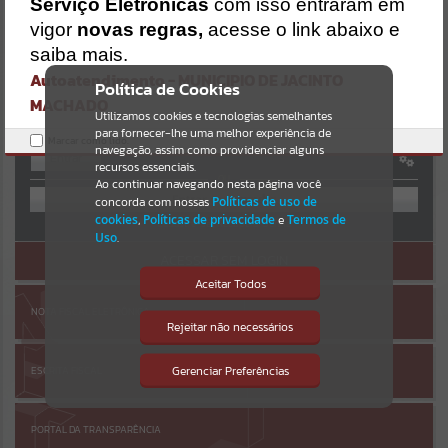
Uncaught SyntaxError: Unexpected token '('
Serviço Eletrônicas
com isso entraram em
https://jacintomachado.atende.net/cidadao/pagina/static/bundle/w
Resultados para
""
vigor
novas regras,
acesse o link abaixo e
po_index_2_base_l2_portal_editores_sync_8561ff93b515c0349ff614
AUTOATENDIMENTO
bbf6749b96.js?v=080a47ac:47
saiba mais.
Verificar Mais Detalhes
Autoatendimento - MUNICIPIO DE JACINTO
Portais
Política de Cookies
MACHADO
OK
Utilizamos cookies e tecnologias semelhantes
Por favor, aguarde...
para fornecer-lhe uma melhor experiência de
Marcar como lido.
navegação, assim como providenciar alguns
Entrar
NOTÍCIAS
recursos essenciais.
OU
Ao continuar navegando nesta página você
concorda com nossas
Políticas de uso de
Por favor, aguarde...
cookies
,
Políticas de privacidade
e
Termos de
Cadastre-se
|
Recuperar Senha
Uso
.
ACESSAR SEM LOGIN
SUBPORTAIS
Aceitar Todos
NOTA FISCAL ELETRÔNICA
Por favor, aguarde...
Rejeitar não necessários
Isto significa que diversos recursos
providenciados poderão não estar
disponíveis.
Gerenciar Preferências
ESCRITA FISCAL
SERVIÇOS
Por favor, aguarde...
PORTAL DA TRANSPARÊNCIA