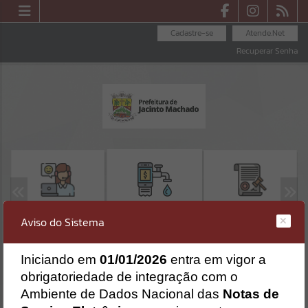
Cadastre-se
Atende.Net
Recuperar Senha
OUVIDORIA
LICITAÇÕES
SEGUNDA VIA -
Aviso do Sistema
SAMAE
Erro
I
niciando em
01/01/2026
entra em vigor a
SISTEMA
Gerenciamento do Sistema
obrigatoriedade de integração com o
CÓDIGO DA MENSAGEM:
EST-000040
Ambiente de Dados Nacional das
Notas de
Ocorreu um erro de script: