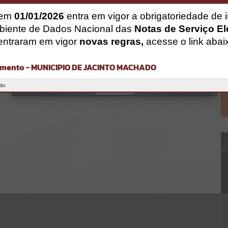
CÓDIGO DA MENSAGEM:
EST-000040
 em
01/01/2026
entra em vigor a obrigatoriedade de 
Ocorreu um erro de script:
biente de Dados Nacional das
Notas de Serviço El
Uncaught SyntaxError: Unexpected token '('
https://jacintomachado.atende.net/cidadao/noticia/regulamento-
entraram em vigor
novas regras,
acesse o link abai
do-desfile-de-maquinas-
agricolas/static/bundle/wpo_index_2_base_l2_portal_editores_sync
_8561ff93b515c0349ff614bbf6749b96.js?v=080a47ac:47
mento - MUNICIPIO DE JACINTO MACHADO
Verificar Mais Detalhes
do.
OK