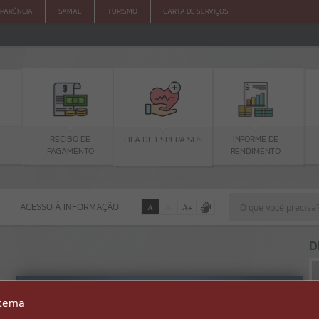
PARÊNCIA
SAMAE
TURISMO
CARTA DE SERVIÇOS
RECIBO DE
TURISMO
FILA DE ESPERA SUS
INFORME DE
PAGAMENTO
RENDIMENTO
ACESSO À INFORMAÇÃO
A
A
-
A
+
ACESSO À INFORMAÇÃO
D
Por favor, aguarde...
Erro
stema
SISTEMA
Gerenciamento do Sistema