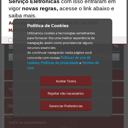
Serviço Eletrônicas
com isso entraram em
https://jacintomachado.atende.net/https:/jacintomachado.atende.net
/cidadao/pagina/processo-de-selecao-de-gestores-escolares-
Resultados para
""
vigor
novas regras,
acesse o link abaixo e
2024/static/bundle/wpo_index_2_base_l2_portal_editores_sync_85
AUTOATENDIMENTO
saiba mais.
61ff93b515c0349ff614bbf6749b96.js?v=080a47ac:47
Autoatendimento - MUNICIPIO DE JACINTO
Portais
Verificar Mais Detalhes
Política de Cookies
MACHADO
OK
Utilizamos cookies e tecnologias semelhantes
Por favor, aguarde...
para fornecer-lhe uma melhor experiência de
Marcar como lido.
navegação, assim como providenciar alguns
Entrar
NOTÍCIAS
recursos essenciais.
OU
Ao continuar navegando nesta página você
concorda com nossas
Políticas de uso de
Por favor, aguarde...
cookies
,
Políticas de privacidade
e
Termos de
Cadastre-se
|
Recuperar Senha
Uso
.
ACESSAR SEM LOGIN
SUBPORTAIS
Aceitar Todos
NOTA FISCAL ELETRÔNICA
Por favor, aguarde...
Rejeitar não necessários
Isto significa que diversos recursos
providenciados poderão não estar
disponíveis.
Gerenciar Preferências
ESCRITA FISCAL
SERVIÇOS
Por favor, aguarde...
PORTAL DA TRANSPARÊNCIA