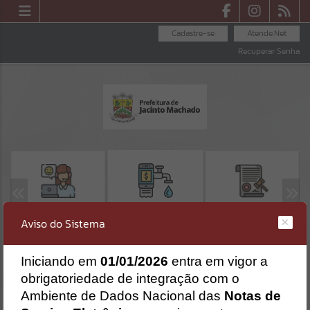
Cadastre-se
Atende.Net
Recuperar Senha
OUVIDORIA
LICITAÇÕES
SEGUNDA VIA -
Aviso do Sistema
SAMAE
Erro
SISTEMA
Gerenciamento do Sistema
I
niciando em
01/01/2026
entra em vigor a
obrigatoriedade de integração com o
CÓDIGO DA MENSAGEM:
EST-000040
Ocorreu um erro de script:
Ambiente de Dados Nacional das
Notas de
Uncaught SyntaxError: Unexpected token '('