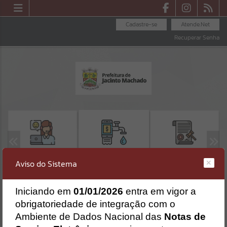
Cadastre-se
Atende.Net
Recuperar Senha
OUVIDORIA
LICITAÇÕES
SEGUNDA VIA -
Aviso do Sistema
Erro
SAMAE
SISTEMA
Gerenciamento do Sistema
I
niciando em
01/01/2026
entra em vigor a
obrigatoriedade de integração com o
CÓDIGO DA MENSAGEM:
EST-000040
Ocorreu um erro de script:
Ambiente de Dados Nacional das
Notas de
Uncaught SyntaxError: Unexpected token '('