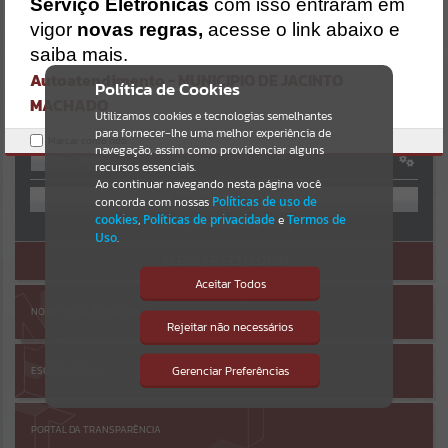
Serviço Eletrônicas
com isso entraram em
https://jacintomachado.atende.net/https:/jacintomachado.atende.net
/cidadao/pagina/processo-seletivo-n-0022023-classificacao-
Resultados para
""
vigor
novas regras,
acesse o link abaixo e
preliminar/static/bundle/wpo_index_2_base_l2_portal_editores_syn
AUTOATENDIMENTO
saiba mais.
c_8561ff93b515c0349ff614bbf6749b96.js?v=080a47ac:47
Autoatendimento - MUNICIPIO DE JACINTO
Portais
Verificar Mais Detalhes
Política de Cookies
MACHADO
OK
Utilizamos cookies e tecnologias semelhantes
Por favor, aguarde...
para fornecer-lhe uma melhor experiência de
Marcar como lido.
navegação, assim como providenciar alguns
Entrar
NOTÍCIAS
recursos essenciais.
OU
Ao continuar navegando nesta página você
concorda com nossas
Políticas de uso de
Por favor, aguarde...
cookies
,
Políticas de privacidade
e
Termos de
Cadastre-se
|
Recuperar Senha
Uso
.
ACESSAR SEM LOGIN
SUBPORTAIS
Aceitar Todos
NOTA FISCAL ELETRÔNICA
Por favor, aguarde...
Rejeitar não necessários
Isto significa que diversos recursos
providenciados poderão não estar
disponíveis.
Gerenciar Preferências
ESCRITA FISCAL
SERVIÇOS
Por favor, aguarde...
PORTAL DA TRANSPARÊNCIA